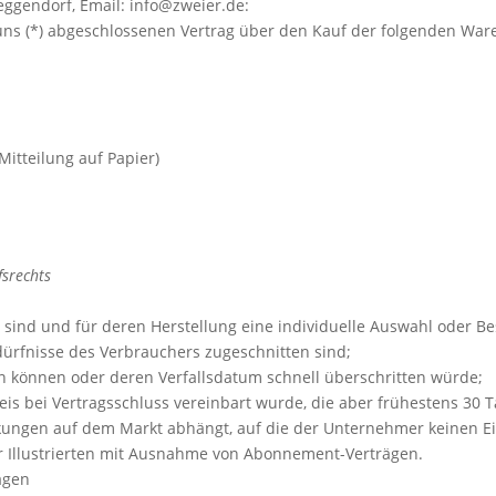
eggendorf, Email: info@zweier.de:
r/uns (*) abgeschlossenen Vertrag über den Kauf der folgenden War
Mitteilung auf Papier)
fsrechts
igt sind und für deren Herstellung eine individuelle Auswahl ode
edürfnisse des Verbrauchers zugeschnitten sind;
en können oder deren Verfallsdatum schnell überschritten würde;
reis bei Vertragsschluss vereinbart wurde, die aber frühestens 30 
ungen auf dem Markt abhängt, auf die der Unternehmer keinen Ein
er Illustrierten mit Ausnahme von Abonnement-Verträgen.
rägen