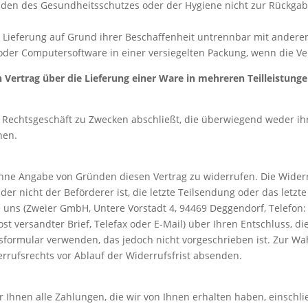
ünden des Gesundheitsschutzes oder der Hygiene nicht zur Rückgab
 Lieferung auf Grund ihrer Beschaffenheit untrennbar mit ander
der Computersoftware in einer versiegelten Packung, wenn die Ve
 Vertrag über die Lieferung einer Ware in mehreren Teilleistung
in Rechtsgeschäft zu Zwecken abschließt, die überwiegend weder i
nen.
hne Angabe von Gründen diesen Vertrag zu widerrufen. Die Widerru
der nicht der Beförderer ist, die letzte Teilsendung oder das letz
uns (Zweier GmbH, Untere Vorstadt 4, 94469 Deggendorf, Telefon: 
ost versandter Brief, Telefax oder E-Mail) über Ihren Entschluss, d
formular verwenden, das jedoch nicht vorgeschrieben ist. Zur Wahr
rrufsrechts vor Ablauf der Widerrufsfrist absenden.
 Ihnen alle Zahlungen, die wir von Ihnen erhalten haben, einschli