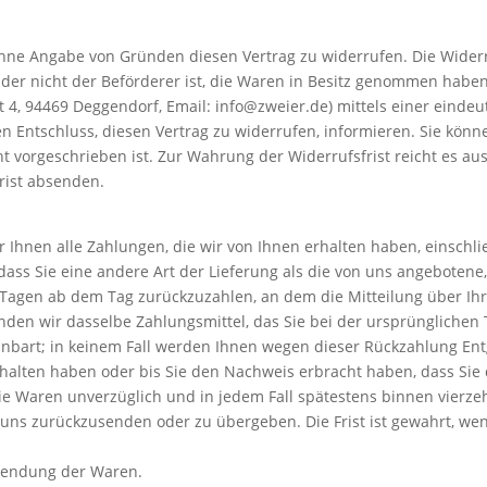
hne Angabe von Gründen diesen Vertrag zu widerrufen. Die Widerru
, der nicht der Beförderer ist, die Waren in Besitz genommen habe
4, 94469 Deggendorf, Email: info@zweier.de) mittels einer eindeuti
ren Entschluss, diesen Vertrag zu widerrufen, informieren. Sie kön
 vorgeschrieben ist. Zur Wahrung der Widerrufsfrist reicht es aus
rist absenden.
 Ihnen alle Zahlungen, die wir von Ihnen erhalten haben, einschli
 dass Sie eine andere Art der Lieferung als die von uns angebotene
Tagen ab dem Tag zurückzuzahlen, an dem die Mitteilung über Ihr
den wir dasselbe Zahlungsmittel, das Sie bei der ursprünglichen T
nbart; in keinem Fall werden Ihnen wegen dieser Rückzahlung Ent
rhalten haben oder bis Sie den Nachweis erbracht haben, dass Si
 die Waren unverzüglich und in jedem Fall spätestens binnen vier
 uns zurückzusenden oder zu übergeben. Die Frist ist gewahrt, wen
ksendung der Waren.