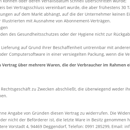
en können oder deren Verfallsdatum schnell überschritten würde;
reis bei Vertragsschluss vereinbart wurde, die aber frühestens 30 
ungen auf dem Markt abhängt, auf die der Unternehmer keinen Ein
er Illustrierten mit Ausnahme von Abonnement-Verträgen.
rägen
ünden des Gesundheitsschutzes oder der Hygiene nicht zur Rückgab
 Lieferung auf Grund ihrer Beschaffenheit untrennbar mit ander
der Computersoftware in einer versiegelten Packung, wenn die Ve
n Vertrag über mehrere Waren, die der Verbraucher im Rahmen ein
in Rechtsgeschäft zu Zwecken abschließt, die überwiegend weder i
nen.
hne Angabe von Gründen diesen Vertrag zu widerrufen. Die Widerru
 der nicht der Beförderer ist, die letzte Ware in Besitz genommen
re Vorstadt 4, 94469 Deggendorf, Telefon: 0991 285299, Email: inf