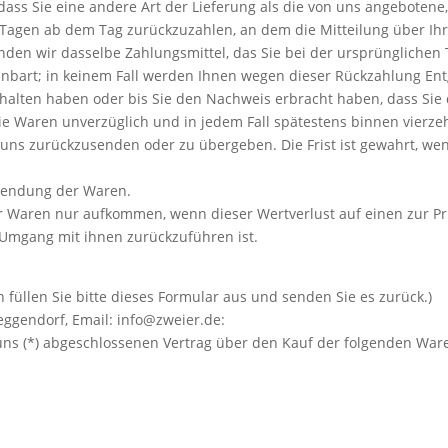
 dass Sie eine andere Art der Lieferung als die von uns angebotene
Tagen ab dem Tag zurückzuzahlen, an dem die Mitteilung über Ihr
den wir dasselbe Zahlungsmittel, das Sie bei der ursprünglichen T
nbart; in keinem Fall werden Ihnen wegen dieser Rückzahlung Ent
rhalten haben oder bis Sie den Nachweis erbracht haben, dass Si
 die Waren unverzüglich und in jedem Fall spätestens binnen vier
 uns zurückzusenden oder zu übergeben. Die Frist ist gewahrt, wen
ksendung der Waren.
r Waren nur aufkommen, wenn dieser Wertverlust auf einen zur Pr
Umgang mit ihnen zurückzuführen ist.
 füllen Sie bitte dieses Formular aus und senden Sie es zurück.)
eggendorf, Email: info@zweier.de:
r/uns (*) abgeschlossenen Vertrag über den Kauf der folgenden War