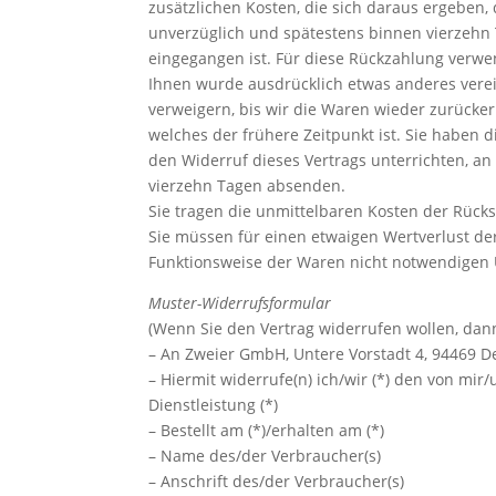
zusätzlichen Kosten, die sich daraus ergeben,
unverzüglich und spätestens binnen vierzehn 
eingegangen ist. Für diese Rückzahlung verwen
Ihnen wurde ausdrücklich etwas anderes verei
verweigern, bis wir die Waren wieder zurücke
welches der frühere Zeitpunkt ist. Sie haben
den Widerruf dieses Vertrags unterrichten, an
vierzehn Tagen absenden.
Sie tragen die unmittelbaren Kosten der Rüc
Sie müssen für einen etwaigen Wertverlust de
Funktionsweise der Waren nicht notwendigen 
Muster-Widerrufsformular
(Wenn Sie den Vertrag widerrufen wollen, dann
– An Zweier GmbH, Untere Vorstadt 4, 94469 D
– Hiermit widerrufe(n) ich/wir (*) den von mi
Dienstleistung (*)
– Bestellt am (*)/erhalten am (*)
– Name des/der Verbraucher(s)
– Anschrift des/der Verbraucher(s)