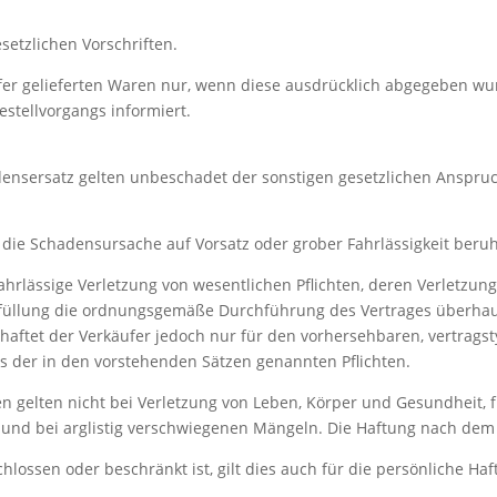
setzlichen Vorschriften.
ufer gelieferten Waren nur, wenn diese ausdrücklich abgegeben w
stellvorgangs informiert.
adensersatz gelten unbeschadet der sonstigen gesetzlichen Anspr
t die Schadensursache auf Vorsatz oder grober Fahrlässigkeit beruh
t fahrlässige Verletzung von wesentlichen Pflichten, deren Verletzu
 Erfüllung die ordnungsgemäße Durchführung des Vertrages überhau
 haftet der Verkäufer jedoch nur für den vorhersehbaren, vertrags
als der in den vorstehenden Sätzen genannten Pflichten.
n gelten nicht bei Verletzung von Leben, Körper und Gesundheit,
s und bei arglistig verschwiegenen Mängeln. Die Haftung nach dem
chlossen oder beschränkt ist, gilt dies auch für die persönliche H