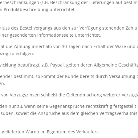
eferbeschränkungen (z.B. Beschränkung der Lieferungen auf besti
en Produktbeschreibung unterrichtet.
luss des Bestellvorgangs aus den zur Verfügung stehenden Zahl
iner gesonderten Informationsseite unterrichtet.
 hat die Zahlung innerhalb von 30 Tagen nach Erhalt der Ware und 
zug zu erfolgen.
wicklung beauftragt, z.B. Paypal. gelten deren Allgemeine Geschäf
Kalender bestimmt, so kommt der Kunde bereits durch Versäumung d
en.
g von Verzugszinsen schließt die Geltendmachung weiterer Verzug
den nur zu, wenn seine Gegenansprüche rechtskräftig festgestellt
üben, soweit die Ansprüche aus dem gleichen Vertragsverhältnis 
e gelieferten Waren im Eigentum des Verkäufers.