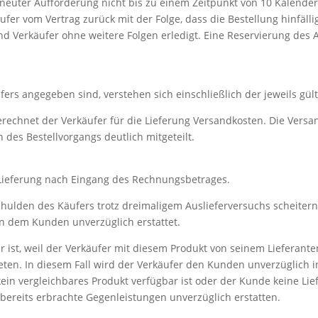
erneuter Aufforderung nicht bis zu einem Zeitpunkt von 10 Kalend
ufer vom Vertrag zurück mit der Folge, dass die Bestellung hinfällig
 und Verkäufer ohne weitere Folgen erledigt. Eine Reservierung des 
äufers angegeben sind, verstehen sich einschließlich der jeweils gü
erechnet der Verkäufer für die Lieferung Versandkosten. Die Vers
des Bestellvorgangs deutlich mitgeteilt.
ie Lieferung nach Eingang des Rechnungsbetrages.
schulden des Käufers trotz dreimaligem Auslieferversuchs scheiter
en dem Kunden unverzüglich erstattet.
r ist, weil der Verkäufer mit diesem Produkt von seinem Lieferant
eten. In diesem Fall wird der Verkäufer den Kunden unverzüglich i
ein vergleichbares Produkt verfügbar ist oder der Kunde keine Lie
bereits erbrachte Gegenleistungen unverzüglich erstatten.