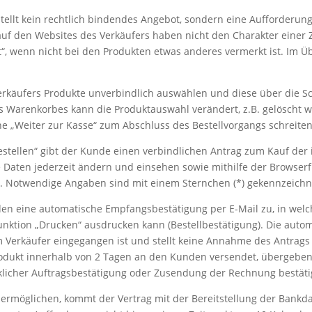
tellt kein rechtlich bindendes Angebot, sondern eine Aufforderung
uf den Websites des Verkäufers haben nicht den Charakter einer 
ht“, wenn nicht bei den Produkten etwas anderes vermerkt ist. Im Ü
rkäufers Produkte unverbindlich auswählen und diese über die Sc
 Warenkorbes kann die Produktauswahl verändert, z.B. gelöscht 
he „Weiter zur Kasse“ zum Abschluss des Bestellvorgangs schreiten
 bestellen“ gibt der Kunde einen verbindlichen Antrag zum Kauf de
e Daten jederzeit ändern und einsehen sowie mithilfe der Browse
. Notwendige Angaben sind mit einem Sternchen (*) gekennzeichn
den eine automatische Empfangsbestätigung per E-Mail zu, in wel
unktion „Drucken“ ausdrucken kann (Bestellbestätigung). Die aut
im Verkäufer eingegangen ist und stellt keine Annahme des Antrags
Produkt innerhalb von 2 Tagen an den Kunden versendet, übergeb
cklicher Auftragsbestätigung oder Zusendung der Rechnung bestätig
ng ermöglichen, kommt der Vertrag mit der Bereitstellung der Ban