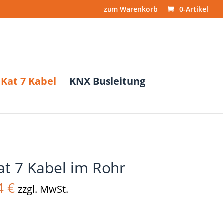
zum Warenkorb
0-Artikel
Kat 7 Kabel
KNX Busleitung
at 7 Kabel im Rohr
Preisspanne:
4
€
zzgl. MwSt.
203,06 €
bis
915,94 €