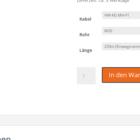
Lieferzeit: ca. 5 Werktage
Kabel
Rohr
Länge
Hybrid
In den Wa
Koax
Kat
7
Kabel
im
Rohr
Menge
nen