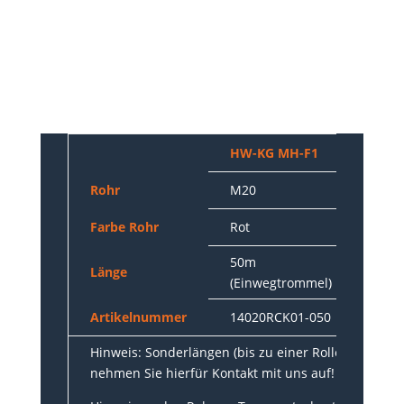
HW-KG MH-F1
HW-
Rohr
M20
M20
Farbe Rohr
Rot
Rot
50m
100
Länge
(Einwegtrommel)
(Ein
Artikelnummer
14020RCK01-050
1402
Hinweis: Sonderlängen (bis zu einer Rollenlänge v
nehmen Sie hierfür Kontakt mit uns auf!