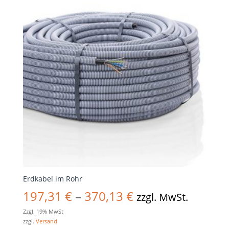
Erdkabel im Rohr
Preisspanne:
197,31
€
–
370,13
€
zzgl. MwSt.
Zzgl. 19% MwSt
197,31 €
zzgl.
Versand